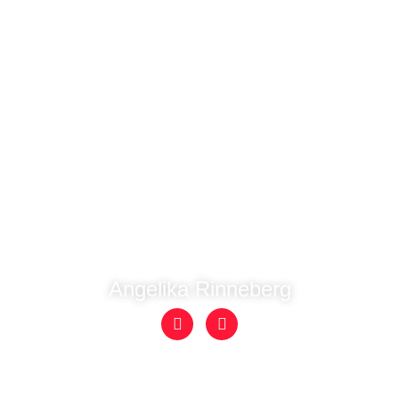
"Mode ist mehr! Sie ist der Spiegel unserer
Persönlichkeit.
Und in meiner Boutique CLEO MODEN
unterstütze ich Sie mit großer Freude, Ihren
individuellen Stil zu finden!"
Angelika Rinneberg